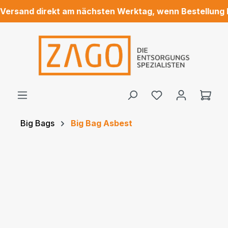
ersand direkt am nächsten Werktag, wenn Bestellung bis
alt springen
Du hast 0 Produ
Ware
Big Bags
Big Bag Asbest
Bildergalerie überspringen