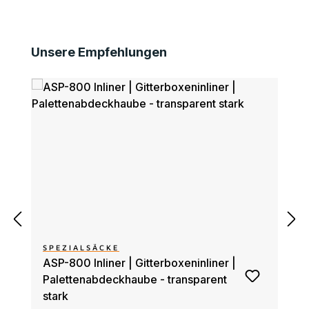
Produktgalerie überspringen
Unsere Empfehlungen
SPEZIALSÄCKE
ASP-800 Inliner | Gitterboxeninliner |
Palettenabdeckhaube - transparent
stark