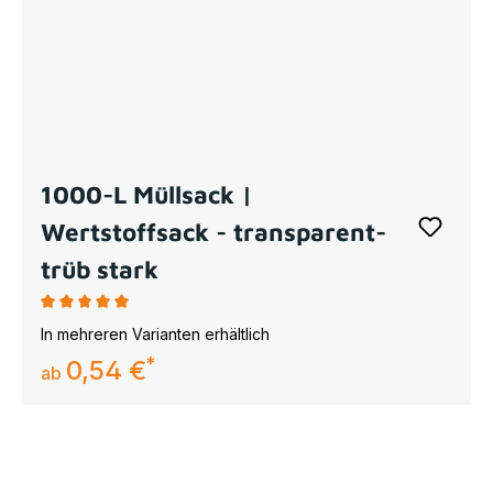
1000-L Müllsack |
Wertstoffsack - transparent-
trüb stark
Durchschnittliche Bewertung von 5 von 5 Sternen
In mehreren Varianten erhältlich
0,54 €
regulärer preis:
ab