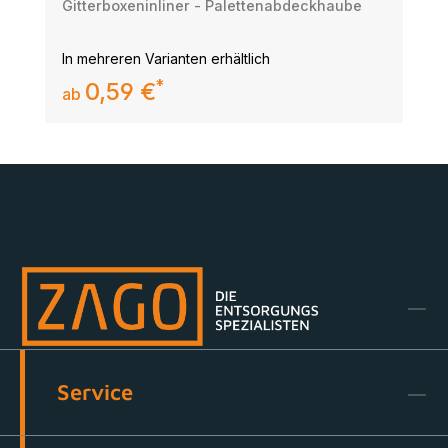
Gitterboxeninliner - Palettenabdeckhaube
In mehreren Varianten erhältlich
0,59 €
regulärer preis:
ab
Service