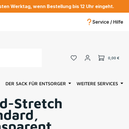
rktag, wenn Bestellung bis 12 Uhr eingeht.
Service / Hilfe
Du hast 0 Produkte au
Ware
0,00 €
DER SACK FÜR ENTSORGER
WEITERE SERVICES
d-Stretch
ndard,
nsparent,