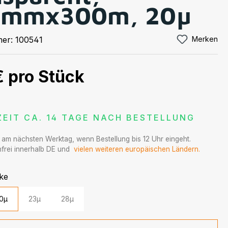
0mmx300m, 20µ
mer:
100541
Merken
€
pro Stück
ZEIT CA. 14 TAGE NACH BESTELLUNG
t am nächsten Werktag, wenn Bestellung bis 12 Uhr eingeht.
frei innerhalb DE und
vielen weiteren europäischen Ländern.
auswählen
rke
0µ
23µ
28µ