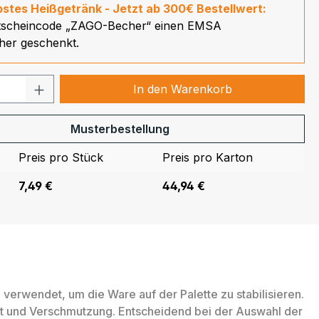
ebstes Heißgetränk - Jetzt ab 300€ Bestellwert:
tscheincode „ZAGO-Becher“ einen EMSA
er geschenkt.
 Anzahl: Gib den gewünschten Wert ein
In den Warenkorb
Musterbestellung
Preis pro Stück
Preis pro Karton
7,49 €
44,94 €
verwendet, um die Ware auf der Palette zu stabilisieren.
it und Verschmutzung. Entscheidend bei der Auswahl der