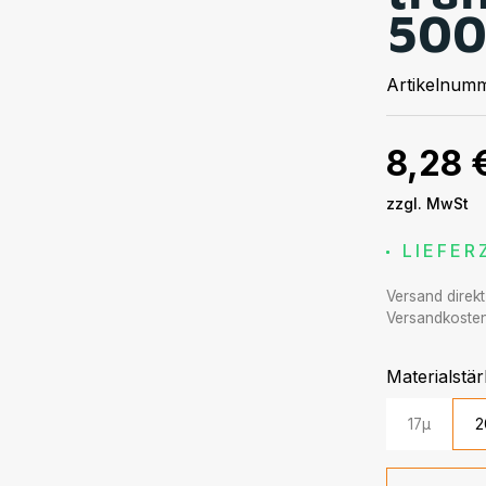
50
Artikelnum
8,28 
zzgl. MwSt
LIEFER
Versand direk
Versandkosten
Materialstä
17µ
2