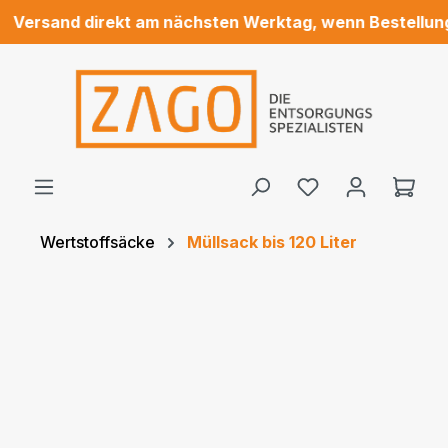
Versand direkt am nächsten Werktag, wenn Bestellung bi
alt springen
Du hast 0 Produ
Ware
Wertstoffsäcke
Müllsack bis 120 Liter
Bildergalerie überspringen